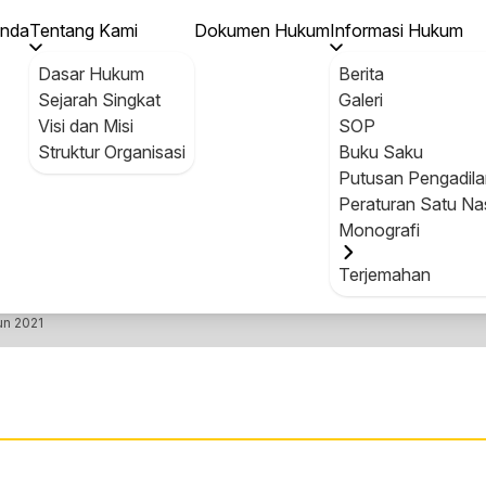
eri Pendayagunaan Aparatur Negara dan Reformasi Birokras
anda
Tentang Kami
Dokumen Hukum
Informasi Hukum
Dasar Hukum
Berita
Sejarah Singkat
Galeri
Visi dan Misi
SOP
Struktur Organisasi
Buku Saku
Putusan Pengadila
DOKUMEN HUKUM
Peraturan Satu Na
Monografi
Terjemahan
n 2021