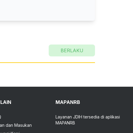
BERLAKU
-LAIN
MAPANRB
Q
Layanan JDIH tersedia di aplikasi
MAPANRB
an dan Masukan