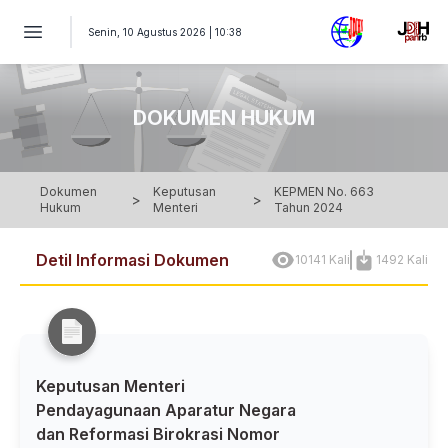
KEPUTUSAN MENTERI Nomor 663 Tahun 2024 - Keputusan Mente
Senin, 10 Agustus 2026 | 10:38
DOKUMEN HUKUM
Dokumen
Keputusan
KEPMEN No. 663
>
>
Hukum
Menteri
Tahun 2024
Detil Informasi Dokumen
10141 Kali
1492 Kali
Keputusan Menteri
Pendayagunaan Aparatur Negara
dan Reformasi Birokrasi Nomor