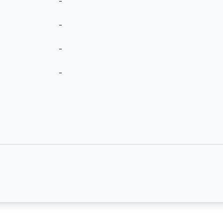
-
-
-
-