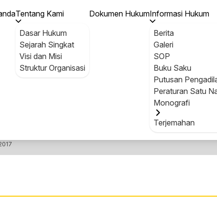
ri Pendayagunaan Aparatur Negara dan Reformasi Birokras
anda
Tentang Kami
Dokumen Hukum
Informasi Hukum
Dasar Hukum
Berita
Sejarah Singkat
Galeri
Visi dan Misi
SOP
Struktur Organisasi
Buku Saku
Putusan Pengadil
DOKUMEN HUKUM
Peraturan Satu N
Monografi
Terjemahan
2017