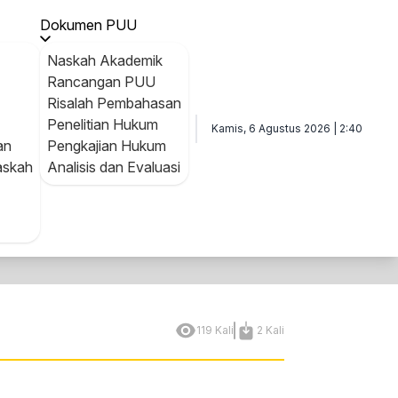
i Nomor 25 Tahun 2017 tentang Jabatan Fungsional Pengaw
Dokumen PUU
Naskah Akademik
Rancangan PUU
Risalah Pembahasan
Penelitian Hukum
Kamis, 6 Agustus 2026 | 2:40
an
Pengkajian Hukum
askah
Analisis dan Evaluasi
119 Kali
2 Kali