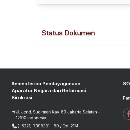
Status Dokumen
Kementerian Pendayagunaan
SO
Aparatur Negara dan Reformasi
Birokrasi
Pan
Jl. Jend. Sudirman Kav. 69 Jakarta Selatan -
12190 Indonesia
(+6221) 7398381 - 89 / Ext. 2114