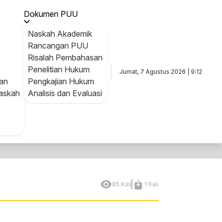
Nomor 61 Tahun 2012 tentang Road Map Reformasi Birokras
Dokumen PUU
Naskah Akademik
Rancangan PUU
Risalah Pembahasan
Penelitian Hukum
Jumat, 7 Agustus 2026 | 9:12
an
Pengkajian Hukum
askah
Analisis dan Evaluasi
85 Kali
1 Kali