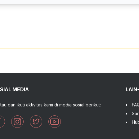
SIAL MEDIA
LAIN
tau dan ikuti aktivitas kami di media sosial berikut:
FA
Sar
Hub