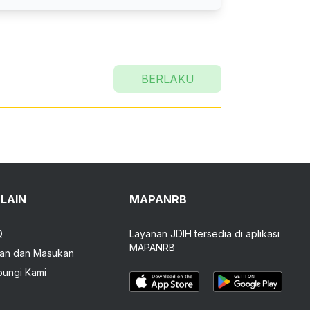
BERLAKU
-LAIN
MAPANRB
Q
Layanan JDIH tersedia di aplikasi
MAPANRB
an dan Masukan
ungi Kami