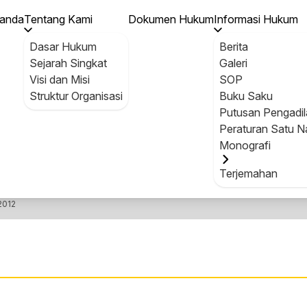
i Pendayagunaan Aparatur Negara dan Reformasi Birokrasi 
randa
Tentang Kami
Dokumen Hukum
Informasi Hukum
Dasar Hukum
Berita
Sejarah Singkat
Galeri
Visi dan Misi
SOP
Struktur Organisasi
Buku Saku
Putusan Pengadil
DOKUMEN HUKUM
Peraturan Satu N
Monografi
Terjemahan
2012