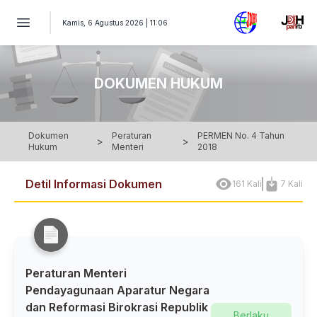
PERATURAN MENTERI Nomor 4 Tahun 2018 - Peraturan Menteri
Kamis, 6 Agustus 2026 | 11:06
DOKUMEN HUKUM
Dokumen
Peraturan
PERMEN No. 4 Tahun
>
>
Hukum
Menteri
2018
Detil Informasi Dokumen
161 Kali
7 Kali
Peraturan Menteri
Pendayagunaan Aparatur Negara
dan Reformasi Birokrasi Republik
Berlaku