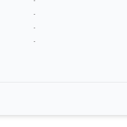
-
-
-
-