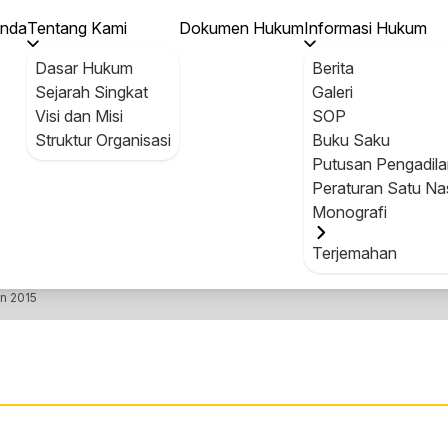
esiden Nomor 65 Tahun 2015 tentang Kementerian Perenca
anda
Tentang Kami
Dokumen Hukum
Informasi Hukum
Dasar Hukum
Berita
Sejarah Singkat
Galeri
Visi dan Misi
SOP
Struktur Organisasi
Buku Saku
Putusan Pengadila
DOKUMEN HUKUM
Peraturan Satu Na
Monografi
Terjemahan
n 2015